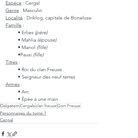
Espèce
 : Cergal
Genre
 : Masculin
Localité
 : Driklog, capitale de Boneluse
Famille
 :
	• Erliøs 
(père)
	• Mahlia 
(épouse)
	• Manol 
(fille)
	•Pausi 
(fille)
Titres
 :
	• Roi du clan Freuse
	• Seigneur des neuf terres
Armes
 :
	• Arc
	• Épée à une main
Dalgøtem
Cergals
clan freuse
Gort Freuse
Personnages du tome 1
Cergal