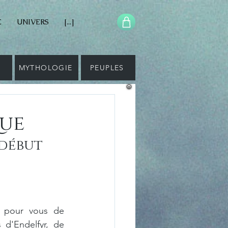
E
UNIVERS
[...]
E
MYTHOLOGIE
PEUPLES
que
 début 
 pour vous de 
s d'Endelfyr, de 