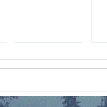
L'Ordre des Phytobios
LES
MON
JDR