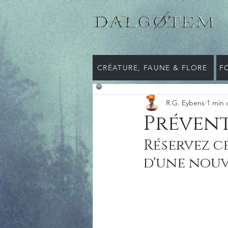
CRÉATURE, FAUNE & FLORE
F
R.G. Eybens
1 min 
Prévent
Réservez ce
d'une nouv