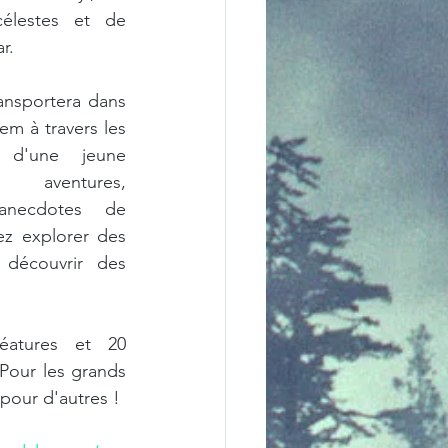
célestes et de 
r.
ansportera dans 
m à travers les 
 d'une jeune 
 aventures, 
anecdotes de 
z explorer des 
découvrir des 
atures et 20 
Pour les grands 
 pour d'autres !