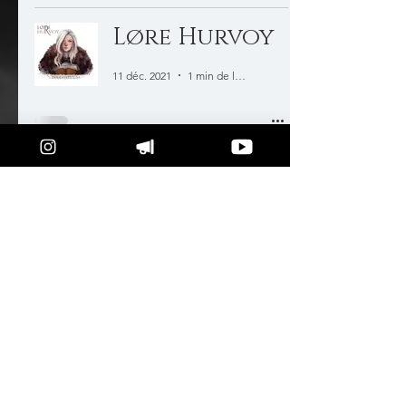
Løre Hurvoy
11 déc. 2021
1 min de lecture
Loune
12 août 2021
1 min de lecture
INTRODUCTIO
N À LA MAGIE
DE DALGOTEM
3 janv. 2021
3 min de lecture